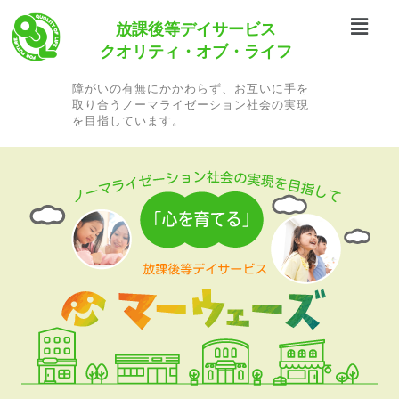
内
メ
放課後等デイサービス
容
ニ
を
クオリティ・オブ・ライフ
ュ
ス
ー
キ
障がいの有無にかかわらず、お互いに手を
取り合うノーマライゼーション社会の実現
ッ
を目指しています。
プ